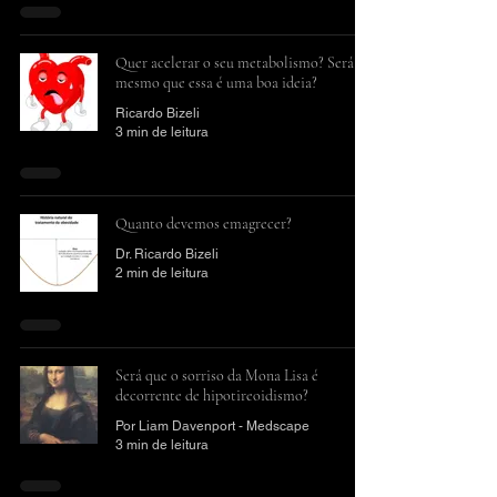
Quer acelerar o seu metabolismo? Será
mesmo que essa é uma boa ideia?
Ricardo Bizeli
3 min de leitura
Quanto devemos emagrecer?
Dr. Ricardo Bizeli
2 min de leitura
Será que o sorriso da Mona Lisa é
decorrente de hipotireoidismo?
Por Liam Davenport - Medscape
3 min de leitura