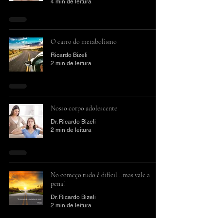
4 min de leitura
O carro do metabolismo
Ricardo Bizeli
2 min de leitura
Nosso corpo adolescente
Dr. Ricardo Bizeli
2 min de leitura
No começo tudo é difícil...mas vale a
pena!
Dr. Ricardo Bizeli
2 min de leitura