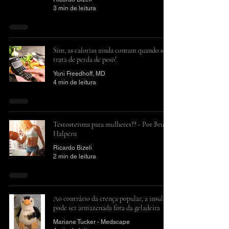
3 min de leitura
Sim, as calorias ainda contam quando se
trata de perda de peso!
Yoni Freedhoff, MD
4 min de leitura
Testosterona para mulheres?? - Por Bruno
Halpern
Ricardo Bizeli
2 min de leitura
Ao contrário da crença popular, a insulina
pode ser armazenada fora da geladeira
Mariane Tucker - Medscape