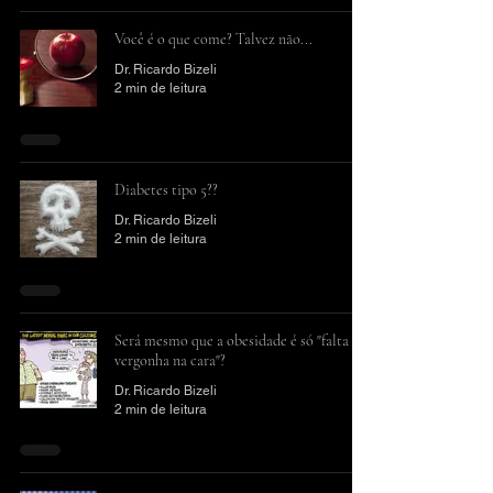
Você é o que come? Talvez não...
Dr. Ricardo Bizeli
2 min de leitura
Diabetes tipo 5??
Dr. Ricardo Bizeli
2 min de leitura
Será mesmo que a obesidade é só "falta de
vergonha na cara"?
Dr. Ricardo Bizeli
2 min de leitura