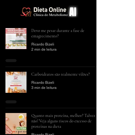
Devo me pesar durante a fase de
emagrecimento?
Ricardo Bizeli
2 min de leitura
Carboidratos são realmente vilões?
Ricardo Bizeli
3 min de leitura
Quanto mais proteína, melhor? Talvez
não! Veja alguns riscos do excesso de
proteínas na dieta
Ricardo Bizeli