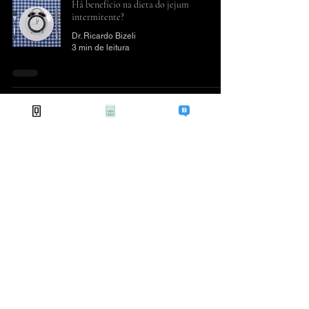
Há benefício na dieta do jejum
intermitente?
Dr. Ricardo Bizeli
3 min de leitura
Uma nova forma de reduzir o colesterol
ruim
Dr. Ricardo Bizeli
2 min de leitura
Qual é o seu motivo para perder peso?
Dr. Ricardo Bizeli
5 min de leitura
Seis formas não habituais de se queimar