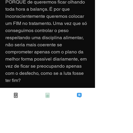
PORQUÊ de querermos ficar olhando 
toda hora a balança. É por que 
inconscientemente queremos colocar 
um FIM no tratamento. Uma vez que só 
conseguimos controlar o peso 
respeitando uma disciplina alimentar, 
não seria mais coerente se 
comprometer apenas com o plano da 
melhor forma possível diariamente, em 
vez de ficar se preocupando apenas 
com o desfecho, como se a luta fosse 
ter fim?
#euestounocontrole
#obesidade
#peso
#
endocrinologia
#emagrecer
#mentalidad
e
Ver menos