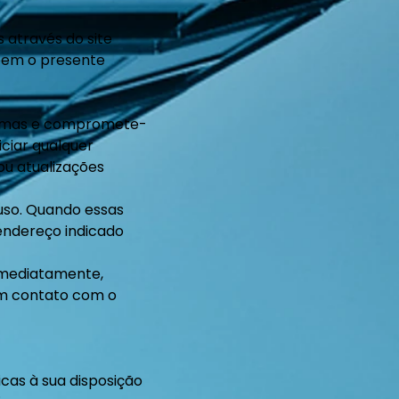
 através do site
põem o presente
 normas e compromete-
iciar qualquer
ou atualizações
 uso. Quando essas
endereço indicado
 imediatamente,
 em contato com o
icas à sua disposição