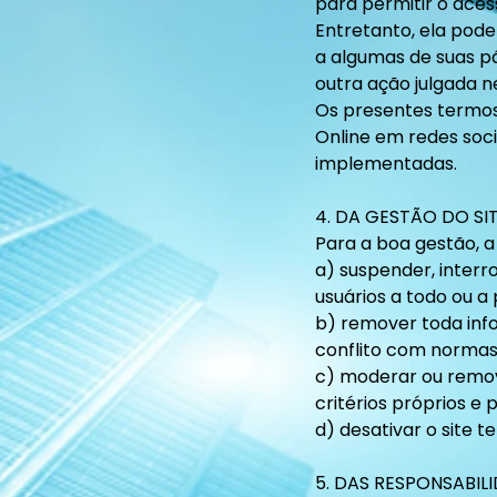
para permitir o acess
Entretanto, ela pode
a algumas de suas pá
outra ação julgada 
Os presentes termos 
Online em redes soci
implementadas.
4. DA GESTÃO DO SI
Para a boa gestão, a
a) suspender, interr
usuários a todo ou a 
b) remover toda inf
conflito com normas d
c) moderar ou remov
critérios próprios e p
d) desativar o site 
5. DAS RESPONSABIL