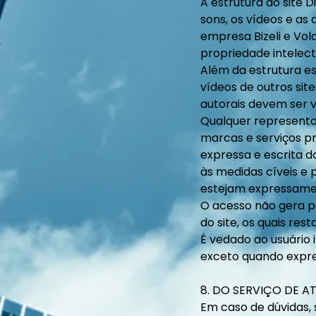
A estrutura do site D
sons, os vídeos e a
empresa Bizeli e Vola
propriedade intelect
Além da estrutura ess
vídeos de outros sit
autorais devem ser v
Qualquer representa
marcas e serviços pr
expressa e escrita d
às medidas cíveis e 
estejam expressament
O acesso não gera pa
do site, os quais res
É vedado ao usuário 
exceto quando expre
8. DO SERVIÇO DE 
Em caso de dúvidas, 