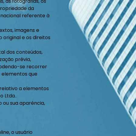
, as fotografias, os
propriedade da
ernacional referente à
 textos, imagens e
original e os direitos
al dos conteúdos,
zação prévia,
 podendo-se recorrer
os elementos que
 relativo a elementos
o Ltda..
o ou sua aparência,
ine, o usuário