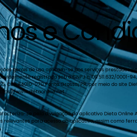
mos e Condi
ções gerais de uso aplicam-se aos serviços prestados pe
., devidamente registrada sob o CNPJ n. 09.511.632/0001-94
 65, CEP 84010-070 Ponta Grossa/PR, por meio do site Di
ttps://www.dietaonline.net
aracteriza-se pela divulgação do aplicativo Dieta Online A
relevantes para acesso ao aplicativo, assim como fer