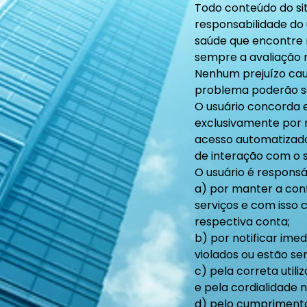
Todo conteúdo do sit
responsabilidade do 
saúde que encontre n
sempre a avaliação m
Nenhum prejuízo caus
problema poderão ser
O usuário concorda e
exclusivamente por m
acesso automatizado 
de interação com o s
O usuário é responsáv
a) por manter a conf
serviços e com isso 
respectiva conta;
b) por notificar im
violados ou estão sen
c) pela correta utili
e pela cordialidade 
d) pelo cumprimento