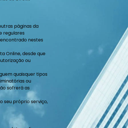
 outras páginas da
e regulares
o encontrado nestes
eta Online, desde que
autorização ou
lguem quaisquer tipos
riminatórias ou
são sofrerá as
o seu próprio serviço,