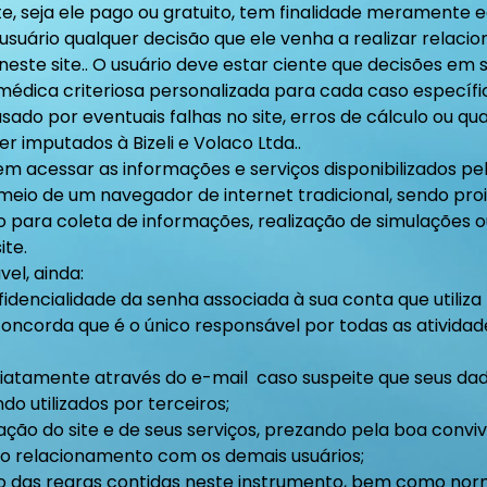
e, seja ele pago ou gratuito, tem finalidade meramente ed
usuário qualquer decisão que ele venha a realizar relaci
este site.. O usuário deve estar ciente que decisões em
édica criteriosa personalizada para cada caso específi
ado por eventuais falhas no site, erros de cálculo ou qu
 imputados à Bizeli e Volaco Ltda..
m acessar as informações e serviços disponibilizados pelo
eio de um navegador de internet tradicional, sendo proi
para coleta de informações, realização de simulações ou
ite.
el, ainda:
idencialidade da senha associada à sua conta que utiliza
concorda que é o único responsável por todas as ativida
ediatamente através do e-mail caso suspeite que seus da
do utilizados por terceiros;
zação do site e de seus serviços, prezando pela boa convi
no relacionamento com os demais usuários;
 das regras contidas neste instrumento, bem como norm