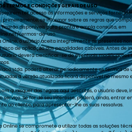
OS TERMOS E CONDIÇÕES GERAIS DE USO
sejarem ter acesso às informações e serviços fornecidos
o, primeiramente, se informar sobre as regras que com
s ficarão disponíveis para pronta e ampla consulta, em
line.net/termos-de-uso.
ieta Online, o usuário aceita integralmente as presentes
 risco de aplicação das penalidades cabíveis. Antes de in
 usuário deverá cientificar-se de eventuais modificações 
rmos.
olaco Ltda. poderá alterar periodicamente os termos de
etuadas a versão atualizada ficará disponível no mesmo 
m quaisquer das regras aqui descritas, o usuário deve,
 o serviço. Se for de seu interesse, poderá, ainda, entrar
to ao cliente, para apresentar-lhe as suas ressalvas.
ta Online se compromete a utilizar todas as soluções técn