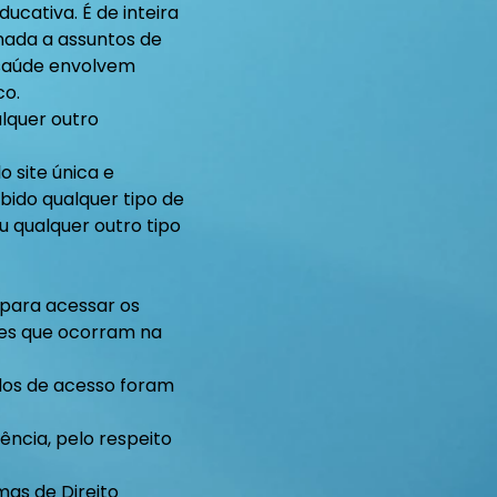
ucativa. É de inteira
onada a assuntos de
 saúde envolvem
co.
alquer outro
 site única e
bido qualquer tipo de
 qualquer outro tipo
 para acessar os
des que ocorram na
dos de acesso foram
vência, pelo respeito
as de Direito