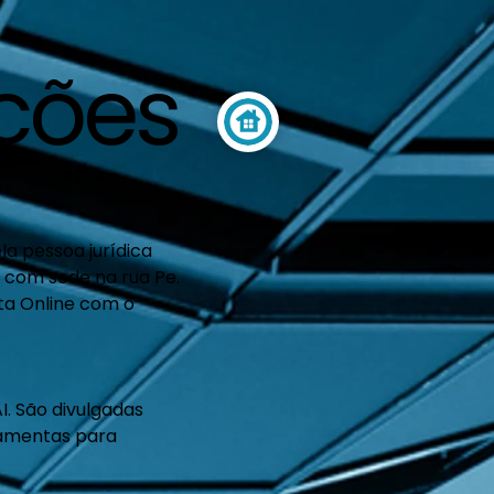
ções
la pessoa jurídica
, com sede na rua Pe.
eta Online com o
I. São divulgadas
ramentas para