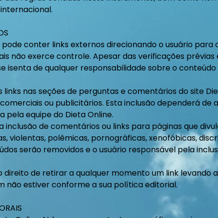
 internacional.
OS
AI pode conter links externos direcionando o usuário para
uais não exerce controle. Apesar das verificações prévias 
 se isenta de qualquer responsabilidade sobre o conteúd
s links nas seções de perguntas e comentários do site Di
 comerciais ou publicitários. Esta inclusão dependerá de 
 pela equipe do Dieta Online.
a inclusão de comentários ou links para páginas que divu
as, violentas, polêmicas, pornográficas, xenofóbicas, disc
eúdos serão removidos e o usuário responsável pela inclu
o direito de retirar a qualquer momento um link levando a
 não estiver conforme a sua política editorial.
TORAIS