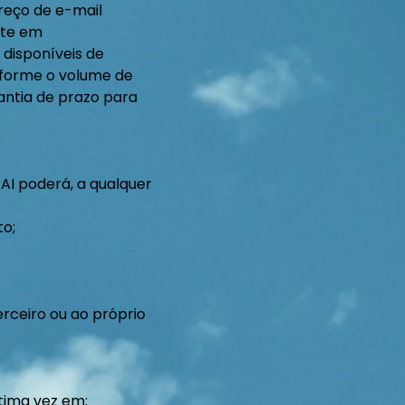
reço de e-mail
ite em
 disponíveis de
nforme o volume de
rantia de prazo para
 AI poderá, a qualquer
to;
rceiro ou ao próprio
ltima vez em: