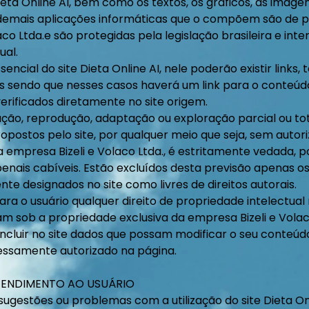
ieta Online AI, bem como os textos, os gráficos, as imagens
s demais aplicações informáticas que o compõem são de 
co Ltda.e são protegidas pela legislação brasileira e int
ual.
encial do site Dieta Online AI, nele poderão existir links,
es sendo que nesses casos haverá um link para o conteúdo 
erificados diretamente no site origem.
ção, reprodução, adaptação ou exploração parcial ou tot
opostos pelo site, por qualquer meio que seja, sem autori
a empresa Bizeli e Volaco Ltda., é estritamente vedada,
penais cabíveis. Estão excluídos desta previsão apenas 
e designados no site como livres de direitos autorais.
ra o usuário qualquer direito de propriedade intelectual
tam sob a propriedade exclusiva da empresa Bizeli e Volac
incluir no site dados que possam modificar o seu conteúd
ssamente autorizado na página.
ATENDIMENTO AO USUÁRIO
sugestões ou problemas com a utilização do site Dieta Onl