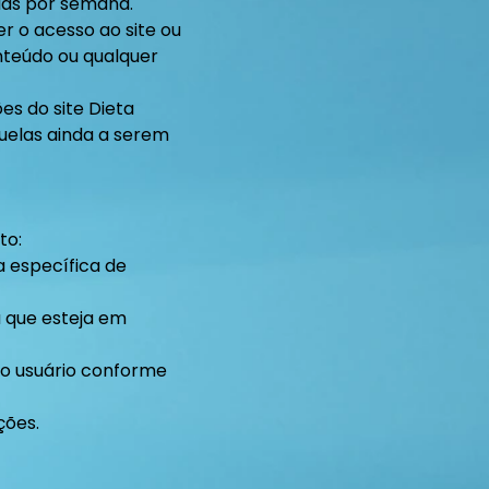
dias por semana.
r o acesso ao site ou
onteúdo ou qualquer
es do site Dieta
quelas ainda a serem
to:
a específica de
 que esteja em
o usuário conforme
ções.