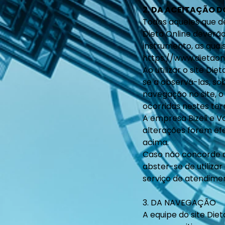
2. DA ACEITAÇÃO D
Todos aqueles que de
Dieta Online deverã
instrumento, as quai
https://www.dietaon
Ao utilizar o site D
se a observá-las, sob
navegação no site, o
ocorridas nestes te
A empresa Bizeli e V
alterações forem ef
acima.
Caso não concorde co
abster-se de utilizar
serviço de atendimen
3. DA NAVEGAÇÃO
A equipe do site Die