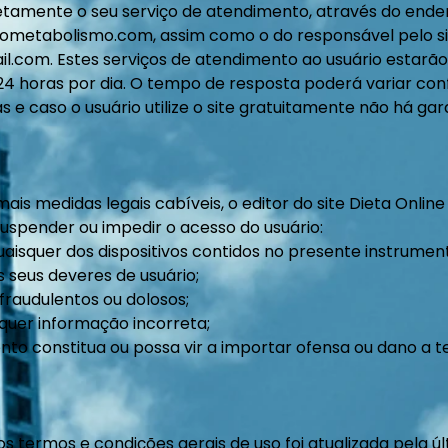
etamente o seu serviço de atendimento, através do ende
adometabolismo.com
, assim como o do responsável pelo s
ail.com
. Estes serviços de atendimento ao usuário estarão
24 horas por dia. O tempo de resposta poderá variar co
s e caso o usuário utilize o site gratuitamente não há ga
is medidas legais cabíveis, o editor do site Dieta Online
uspender ou impedir o acesso do usuário:
aisquer dos dispositivos contidos no presente instrumen
 seus deveres de usuário;
 fraudulentos ou dolosos;
quer informação incorreta;
o constitua ou possa vir a importar ofensa ou dano a te
s termos e condições gerais de uso foi atualizada pela ú