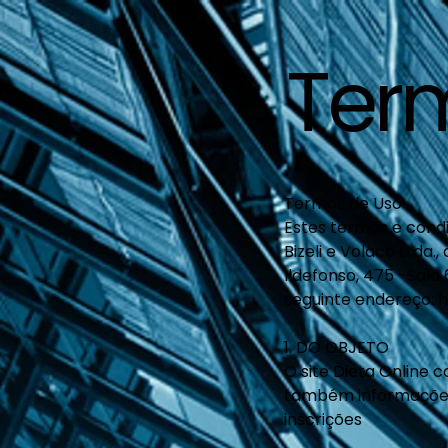
Ter
Termos de Uso
Estes termos e condi
Bizeli e Volaco Ltda
Ildefonso, 475 -Sala
seguinte endereço:
h
1. DO OBJETO
O site Dieta Online c
também informações 
inscrições