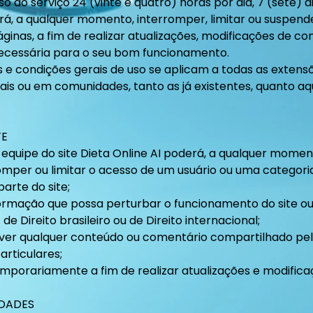
o ao serviço 24 (vinte e quatro) horas por dia, 7 (sete) 
rá, a qualquer momento, interromper, limitar ou suspende
ginas, a fim de realizar atualizações, modificações de c
necessária para o seu bom funcionamento.
e condições gerais de uso se aplicam a todas as extensõ
ais ou em comunidades, tanto as já existentes, quanto a
TE
 equipe do site Dieta Online AI poderá, a qualquer momen
omper ou limitar o acesso de um usuário ou uma categori
parte do site;
ormação que possa perturbar o funcionamento do site ou
e Direito brasileiro ou de Direito internacional;
er qualquer conteúdo ou comentário compartilhado pel
articulares;
temporariamente a fim de realizar atualizações e modifica
IDADES