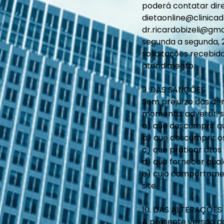
poderá contatar dir
dietaonline@clinic
dr.ricardobizeli@gm
segunda a segunda, 
solicitações recebida
atendimento.
9. DAS SANÇÕES
Sem prejuízo das dema
momento, advertir, s
a) que descumprir qu
b) que descumprir os
c) que praticar atos
d) que fornecer qual
e) cujo comportament
site.
10. DAS ALTERAÇÕES
A presente versão do