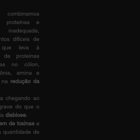
ombinamos 
 proteínas e 
 inadequada, 
tos difíceis de 
 que leva à 
 de proteínas 
das no cólon, 
ônia, amina e 
 na 
redução da 
ba chegando ao 
rave do que o 
da 
disbiose
.
em de toxinas
 e 
 quantidade de 