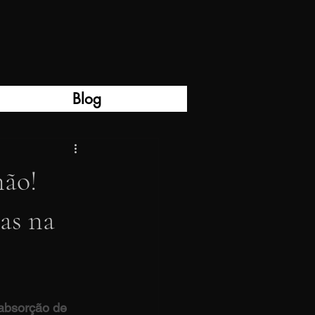
Blog
não!
nas na
absorção de 