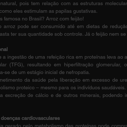
é natural, pois tem relação com as estruturas molecula
 como eles estimulam as papilas gustativas.
s famosa no Brasil? Arroz com feijão!
 o arroz pode ser consumido até em dietas de reduçã
ta ter sua quantidade sob controle. Já o feijão nem se 
enal
e a ingestão de uma refeição rica em proteínas leva ao 
ular (TFG), resultando em hiperfiltração glomerular,
ta-se de um estágio inicial de nefropatia.
etimento da saúde pela liberação em excesso de ure
olismo proteico – mesmo para os indivíduos saudáveis.
 excreção de cálcio e de outros minerais, podendo i
 doenças cardiovasculares
 gerado pelo metabolismo das proteínas pode comprom