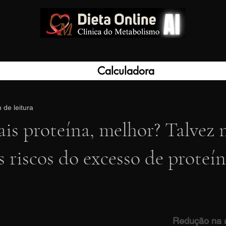
Calculadora
 de leitura
s proteína, melhor? Talvez 
s riscos do excesso de proteí
Redução na 