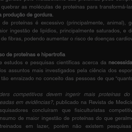
 quebrar as moléculas de proteínas para transformá-las
a produção de gordura
.
 proteínas é excessivo (principalmente, animal), ge
r ingestão de lipídios, principalmente saturados, e de
de fibras, podendo aumentar o risco de doenças cardio
o de proteínas e hipertrofia
 estudos e pesquisas científicas acerca da 
necessida
os assuntos mais investigados pela ciência dos esport
 tão enraizado no conceito das pessoas de que “quanto 
ders competitivos devem ingerir mais proteínas do
eadas em evidências?
, publicado na Revista de Medici
quisadores concluíram que fisiculturistas competit
nsumo de maior ingestão de proteínas do que geralmen
 treinados em lazer, porém não existem pesquisas 