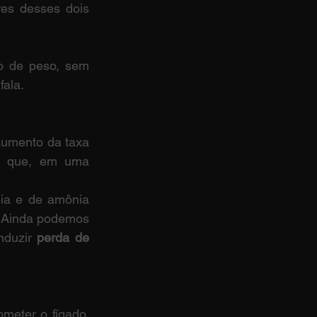
res desses dois 
o de peso, sem 
fala.
aumento da taxa 
 o que, em uma 
ia e de amônia 
 Ainda podemos 
nduzir 
perda de 
eter o fígado, 