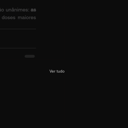
ão unânimes: 
as 
 doses maiores 
Ver tudo