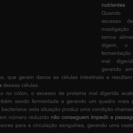
nutrientes
Quando c
excesso de
mastigação
temos alimen
digerir, o
fermentação
mal digeri
gerando am
s, que geram danos as células intestinais e resultam
a
 dessas células.
o no cólon, o excesso de proteína mal digerida aca
também sendo fermentada e gerando um quadro mais g
ra bacteriana: esta situação produz uma condição chama
em número reduzido
 não conseguem impedir a passag
sores para a circulação sanguínea, gerando uma vasta