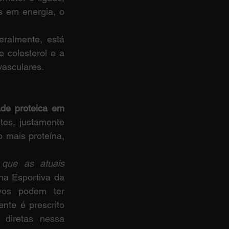
 em energia, o 
ralmente, está 
 colesterol e a 
vasculares.
de proteica em 
es, justamente 
mais proteína, 
 que as atuais 
na Esportiva da 
ivos podem ter 
te é prescrito 
diretas nessa 