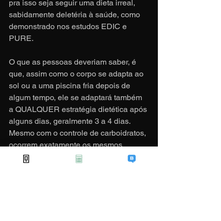
pra isso seja seguir uma dieta irreal, 
sabidamente deletéria à saúde, como 
demonstrado nos estudos EDIC e 
PURE.
O que as pessoas deveriam saber, é 
que, assim como o corpo se adapta ao 
sol ou a uma piscina fria depois de 
algum tempo, ele se adaptará também 
a QUALQUER estratégia dietética após 
alguns dias, geralmente 3 a 4 dias. 
Mesmo com o controle de carboidratos, 
ocorrem exatamente os mesmos 
sintomas, e em seguida o corpo se 
“acostuma”, pois ocorre a chamada 
termogênese adaptativa, ou seja, 
ocorre uma retração do metabolismo 
em resposta à dieta, e o sofrimento 
para cumprir a regra diminui bastante.  