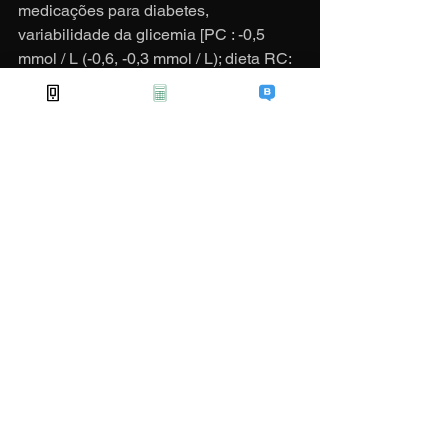
medicações para diabetes, 
variabilidade da glicemia [PC : -0,5 
mmol / L (-0,6, -0,3 mmol / L); dieta RC: 
-0,05 mmol / L (-0,2, -0,1 mmol / L); P = 
0,003], e triglicerídeos [PC dieta: -0,4 
mmol / L (-0,5, -0,2 mmol / L); dieta RC: 
-0,01 mmol / L (-0,2, 0,2 mmol / L); P = 
0,001] e mais significativo (IC 95%) 
aumento no colesterol HDL [PC dieta: 
0,1 mmol / L (0,1, 0,2 mmol / L); dieta 
RC: 0,06 mmol / L (-0,01, 0,1 mmol / L); 
P = 0,002].
#Dieta
#Obesidade
#Diabetes
#Açúcar
#Gordura