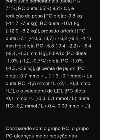
conclusão semelhantes (dieta PC: 
71%; RC dieta: 65%) 95% CI, e 
redução de peso [PC dieta: -9.8 kg 
(-11.7, -7,9 kg); RC dieta: -10.1 kg 
(-12,0, -8,2 kg)], pressão arterial [PC 
dieta: -7.1 (-10,6, -3,7) / - 6,2 (-8,2, -4,1) 
mm Hg; dieta RC: -5,8 (-9,4, -2,2) / - 6,4 
(-8,4, -4,3) mm Hg], HbA1c [PC dieta: 
-1,0% (-1,2, -0,7%); dieta RC: -1,0% 
(-1,3, -0,8%)], glicemia de jejum [PC 
dieta: -0,7 mmol / L (-1,3, -0,1 mmol / L); 
dieta RC: -1,5 mmol / L (-2,1, -0,8 mmol 
/ L)], e o colesterol de LDL [PC dieta: 
-0,1 mmol / L (-0,3, 0,1 mmol / L); dieta 
RC: -0,2 mmol / L (-0.4, 0,03 mmol / L)]
Comparado com o grupo RC, o grupo 
PC alcançou maior redução nas 