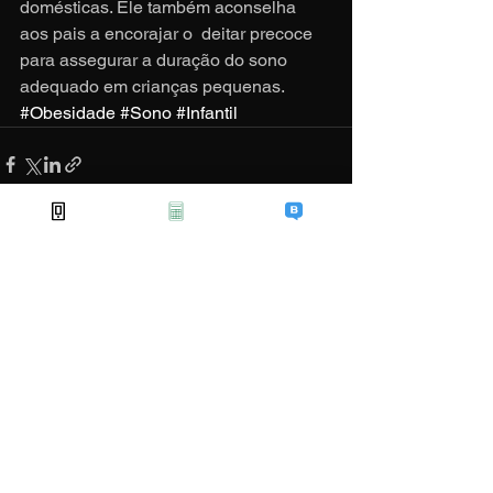
domésticas. Ele também aconselha 
aos pais a encorajar o  deitar precoce 
para assegurar a duração do sono 
adequado em crianças pequenas.
#Obesidade
#Sono
#Infantil
Ver tudo
Posts recentes