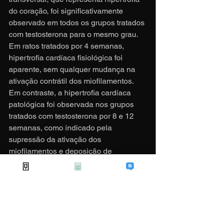
do coração, foi significativamente 
observado em todos os grupos tratados 
com testosterona para o mesmo grau. 
Em ratos tratados por 4 semanas, 
hipertrofia cardíaca fisiológica foi 
aparente, sem qualquer mudança na 
ativação contrátil dos miofilamentos. 
Em contraste, a hipertrofia cardíaca 
patológica foi observada nos grupos 
tratados com testosterona por 8 e 12 
semanas, como indicado pela 
supressão da ativação dos 
miofilamentos e deposição de 
colagéno do miocárdio.
Os resultados deste estudo sugerem 
que o resultado da hipertrofia cardíaca 
induzida pela testosterona não é dose 