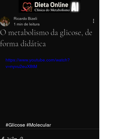
Ricardo Bizeli
1 min de leitura
O metabolismo da glicose, de
forma didática
https://www.youtube.com/watch?
v=nyvu2euX8tM
#Glicose
#Molecular