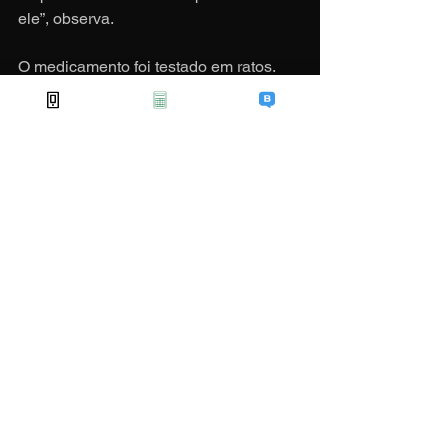
ele”, observa.
O medicamento foi testado em ratos. 
Agora vão começar os testes em 
humanos. Se tudo der certo, ainda 
deve demorar de cinco a dez anos para 
chegar ao mercado, mas só a notícia 
de que uma "pílula mágica" pode 
queimar gordura assim, num piscar de 
olhos, deixou muita gente animada. Até 
o Lui ficou na expectativa.
“Quando eu vi, eu fiquei curioso para 
saber o que que era e o que podia e se 
podia me ajudar de alguma maneira”, 
diz Lui.
Se os testes em humanos realmente 